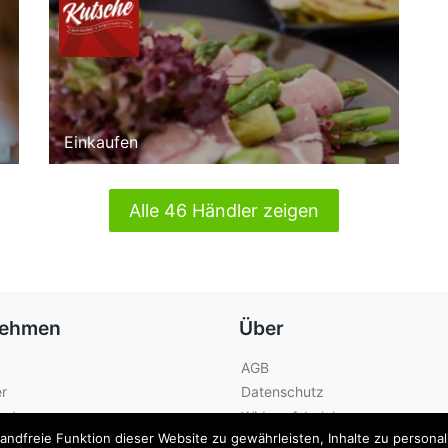
Einkaufen
Alle 46 Händler zeigen
nehmen
Über
AGB
r
Datenschutz
geber
Widerrufsbelehrung
dfreie Funktion dieser Website zu gewährleisten, Inhalte zu personalis
Kontakt