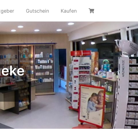
tgeber
Gutschein
Kaufen
heke