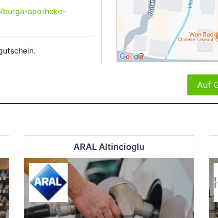
alburga-apotheke-
gutschein.
Auf 
ARAL Altincioglu