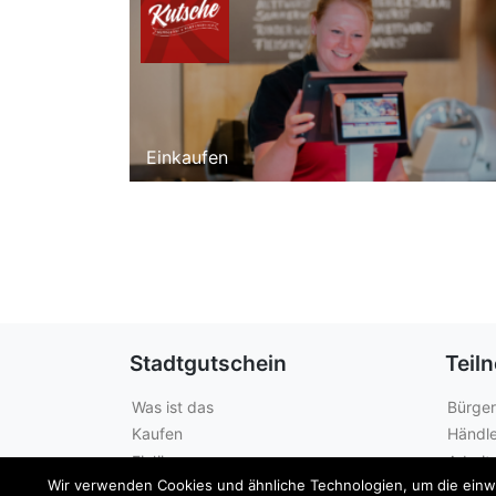
Einkaufen
Stadtgutschein
Teil
Was ist das
Bürger
Kaufen
Händle
Einlösen
Arbeit
Wir verwenden Cookies und ähnliche Technologien, um die einwan
Guthabenabfrage
Städte