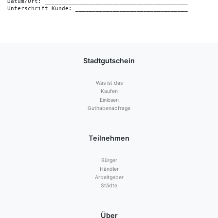
Datum/Ort: __________________________________________

Stadtgutschein
Was ist das
Kaufen
Einlösen
Guthabenabfrage
Teilnehmen
Bürger
Händler
Arbeitgeber
Städte
Über