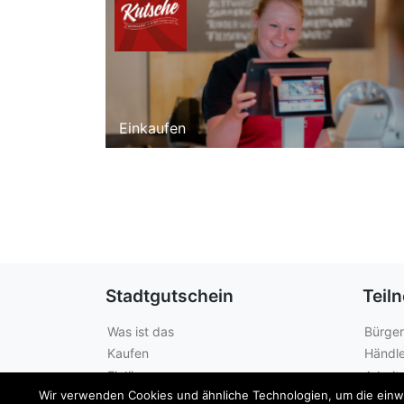
Einkaufen
Stadtgutschein
Teil
Was ist das
Bürger
Kaufen
Händle
Einlösen
Arbeit
Wir verwenden Cookies und ähnliche Technologien, um die einwan
Guthabenabfrage
Städte