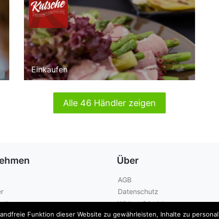
Einkaufen
Alle 46 Händler zeigen
nehmen
Über
AGB
r
Datenschutz
geber
Widerrufsbelehrung
dfreie Funktion dieser Website zu gewährleisten, Inhalte zu personalis
Kontakt