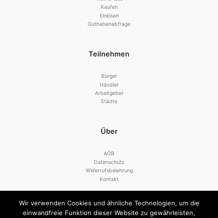
Kaufen
Einlösen
Guthabenabfrage
Teilnehmen
Bürger
Händler
Arbeitgeber
Städte
Über
AGB
Datenschutz
Widerrufsbelehrung
Kontakt
Wir verwenden Cookies und ähnliche Technologien, um die
Zahlen mit
einwandfreie Funktion dieser Website zu gewährleisten,